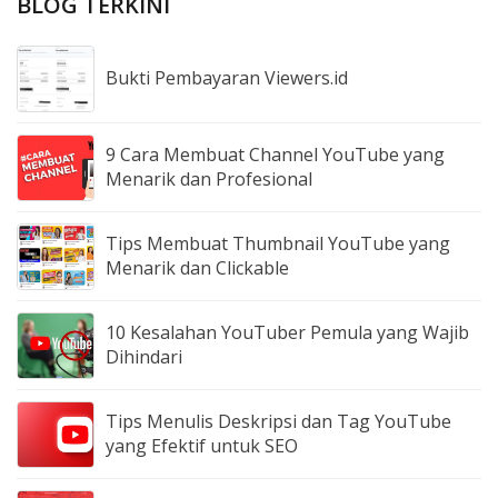
BLOG TERKINI
Bukti Pembayaran Viewers.id
9 Cara Membuat Channel YouTube yang
Menarik dan Profesional
Tips Membuat Thumbnail YouTube yang
Menarik dan Clickable
10 Kesalahan YouTuber Pemula yang Wajib
Dihindari
Tips Menulis Deskripsi dan Tag YouTube
yang Efektif untuk SEO