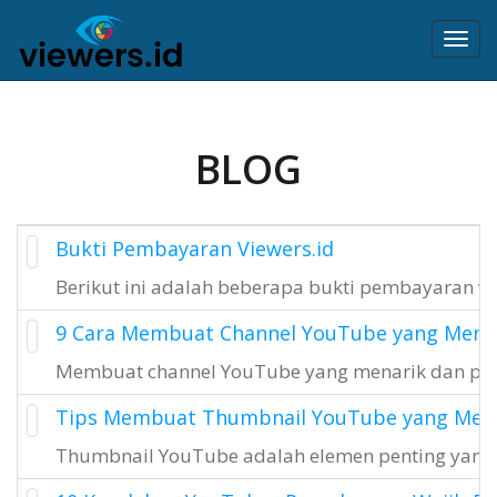
Toggl
navig
BLOG
Bukti Pembayaran Viewers.id
Berikut ini adalah beberapa bukti pembayaran vie
9 Cara Membuat Channel YouTube yang Menar
Membuat channel YouTube yang menarik dan profe
Tips Membuat Thumbnail YouTube yang Menar
Thumbnail YouTube adalah elemen penting yang d