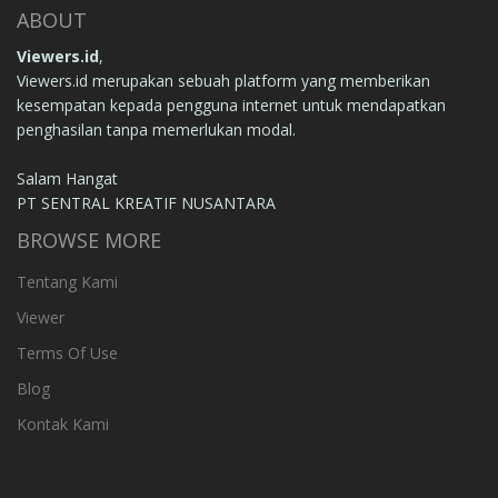
ABOUT
Viewers.id
,
Viewers.id merupakan sebuah platform yang memberikan
kesempatan kepada pengguna internet untuk mendapatkan
penghasilan tanpa memerlukan modal.
Salam Hangat
PT SENTRAL KREATIF NUSANTARA
BROWSE MORE
Tentang Kami
Viewer
Terms Of Use
Blog
Kontak Kami