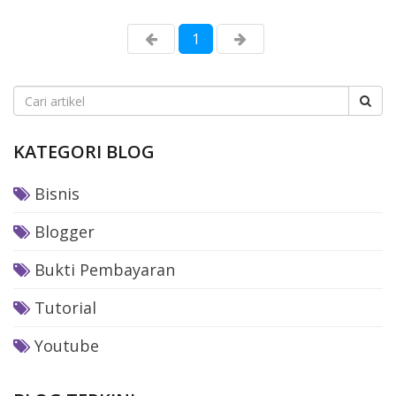
1
KATEGORI BLOG
Bisnis
Blogger
Bukti Pembayaran
Tutorial
Youtube