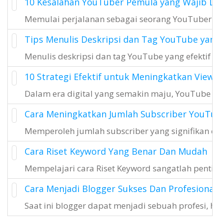
10 Kesalahan YouTuber Pemula yang Wajib Di
Memulai perjalanan sebagai seorang YouTuber d
Tips Menulis Deskripsi dan Tag YouTube yang
Menulis deskripsi dan tag YouTube yang efektif ad
10 Strategi Efektif untuk Meningkatkan View
Dalam era digital yang semakin maju, YouTube te
Cara Meningkatkan Jumlah Subscriber YouTu
Memperoleh jumlah subscriber yang signifikan di
Cara Riset Keyword Yang Benar Dan Mudah
Mempelajari cara Riset Keyword sangatlah penting
Cara Menjadi Blogger Sukses Dan Profesiona
Saat ini blogger dapat menjadi sebuah profesi, 